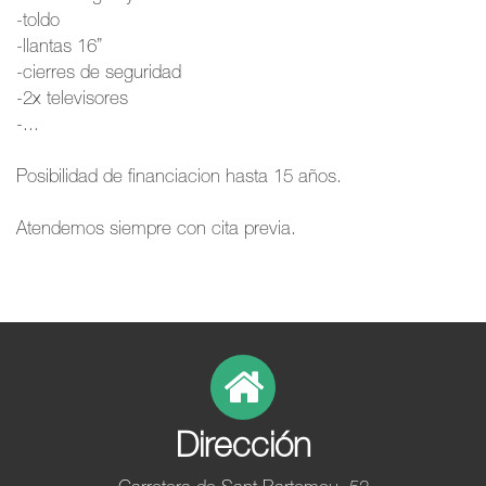
-toldo
-llantas 16”
-cierres de seguridad
-2x televisores
-...
Posibilidad de financiacion hasta 15 años.
Atendemos siempre con cita previa.
Dirección