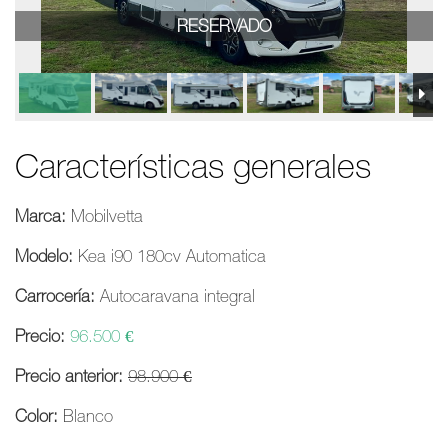
RESERVADO
Características generales
Marca:
Mobilvetta
Modelo:
Kea i90 180cv Automatica
Carrocería:
Autocaravana integral
Precio:
96.500 €
Precio anterior:
98.900 €
Color:
Blanco